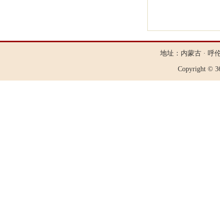
地址：内蒙古 · 呼伦
Copyright ©