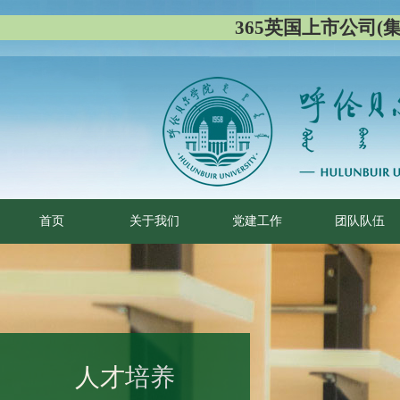
365英国上市公司(集团)
首页
关于我们
党建工作
团队队伍
人才培养