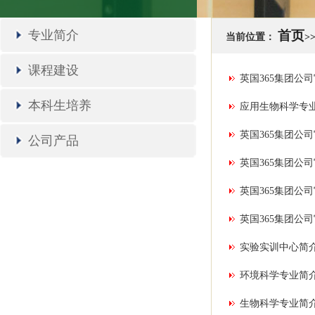
专业简介
首页
当前位置：
>
课程建设
英国365集团公
本科生培养
应用生物科学专
英国365集团
公司产品
英国365集团公
英国365集团公
英国365集团公
实验实训中心简
环境科学专业简
生物科学专业简