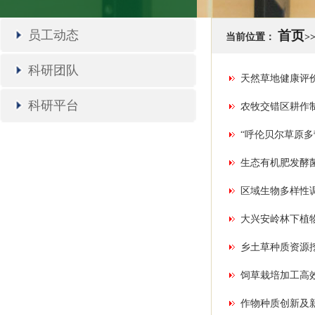
员工动态
首页
当前位置：
>
科研团队
天然草地健康评
科研平台
农牧交错区耕作
“呼伦贝尔草原
生态有机肥发酵
区域生物多样性
大兴安岭林下植
乡土草种质资源
饲草栽培加工高
作物种质创新及