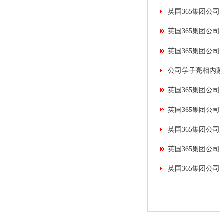
英国365集团公
英国365集团公
英国365集团公
公司学子亮相内蒙
英国365集团公
英国365集团
英国365集团公
英国365集团公
英国365集团公