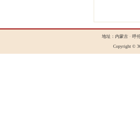
地址：内蒙古 · 呼伦
Copyright ©