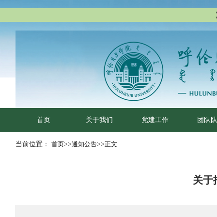
首页
关于我们
党建工作
团队
当前位置：
首页
>>
通知公告
>>
正文
关于