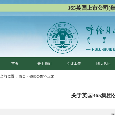
365英国上市公司(集团)
首页
关于我们
党建工作
团队队伍
当前位置：
首页
>>
通知公告
>>
正文
关于英国365集
来