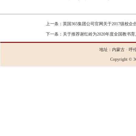
上一条：
英国365集团公司官网关于2017级校
下一条：
关于推荐谢红岭为2020年度全国教书
地址：内蒙古 · 呼
Copyright ©