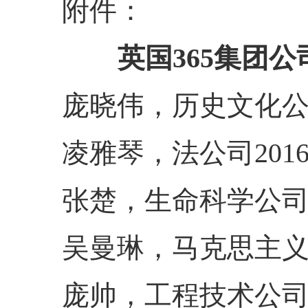
附件：
英国365集团
庞晓伟，历史文化公
凌雅琴，法公司20
张楚，生命科学公司
吴曼琳，马克思主义
庞帅，工程技术公司