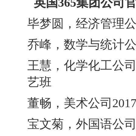
英国365集团公司
毕梦圆，经济管理公
乔峰，数学与统计公
王慧，化学化工公司
艺班
董畅，美术公司20
宝文菊，外国语公司