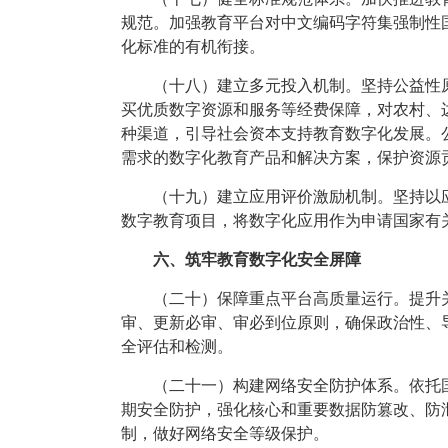
规范。加强教育平台对中文编码字符集强制性
化标准的有机衔接。
（十八）建立多元投入机制。坚持公益性
买优质数字资源和服务等经费保障，对农村、
种渠道，引导社会资本支持教育数字化发展。
需求的数字化教育产品和解决方案，保护资源
（十九）建立应用评价激励机制。坚持以
数字教育项目，将数字化应用作为申请国家有
六、筑牢教育数字化安全屏障
（二十）保障重点平台高质量运行。提升
审、更新必审、审必到位原则，确保政治性、
全评估和检测。
（二十一）构建网络安全防护体系。依托
期安全防护，强化核心和重要数据防篡改、防
制，做好网络安全等级保护。