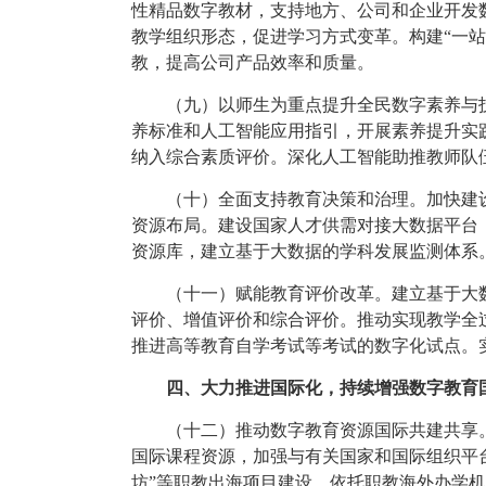
性精品数字教材，支持地方、公司和企业开发
教学组织形态，促进学习方式变革。构建“一
教，提高公司产品效率和质量。
（九）以师生为重点提升全民数字素养与
养标准和人工智能应用指引，开展素养提升实
纳入综合素质评价。深化人工智能助推教师队
（十）全面支持教育决策和治理。加快建
资源布局。建设国家人才供需对接大数据平台
资源库，建立基于大数据的学科发展监测体系
（十一）赋能教育评价改革。建立基于大
评价、增值评价和综合评价。推动实现教学全
推进高等教育自学考试等考试的数字化试点。
四、大力推进国际化，持续增强数字教育
（十二）推动数字教育资源国际共建共享
国际课程资源，加强与有关国家和国际组织平
坊”等职教出海项目建设，依托职教海外办学机