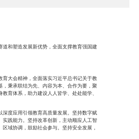
新赛道和塑造发展新优势，全面支撑教育强国建
教育大会精神，全面落实习近平总书记关于教
基，秉承联结为先、内容为本、合作为要，聚
身教育体系，助力建设人人皆学、处处能学、
以深度应用引领教育高质量发展。坚持数字赋
、实践能力。坚持改革创新，主动顺应人工智
、区域协调，鼓励社会参与。坚持安全发展，