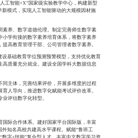
人工智能+X”国家级实验教学中心，构建新型
学新模式，实现人工智能驱动的大规模因材施
明素养、数字道德伦理。制定完善师生数字素
中小学衔接的数字素养培育体系，将数字素养
，提高教育管理干部、公司管理者数字素养。
建设基础教育学位预测预警模型，支持优化教育
生高质量充分就业。建设全国学科大数据信息
。
不同主体，完善结果评价，开展多维度的过程
展育人导向，推进数字化赋能考试评价改革。
专业评估数字化转型。
育国际合作体系。建好国家平台国际版，丰富
国外知名高校共建高水平课程。赋能“鲁班工
“数字+技能”复合型人才。丰富中文数字学习资