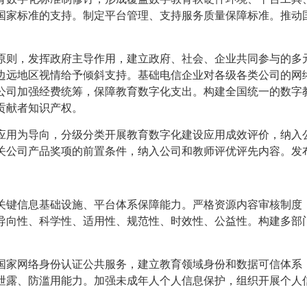
国家标准的支持。制定平台管理、支持服务质量保障标准。推动
原则，发挥政府主导作用，建立政府、社会、企业共同参与的多
边远地区视情给予倾斜支持。基础电信企业对各级各类公司的网
公司加强经费统筹，保障教育数字化支出。构建全国统一的数字
贡献者知识产权。
应用为导向，分级分类开展教育数字化建设应用成效评价，纳入
关公司产品奖项的前置条件，纳入公司和教师评优评先内容。发
关键信息基础设施、平台体系保障能力。严格资源内容审核制度
导向性、科学性、适用性、规范性、时效性、公益性。构建多部
国家网络身份认证公共服务，建立教育领域身份和数据可信体系
泄露、防滥用能力。加强未成年人个人信息保护，组织开展个人