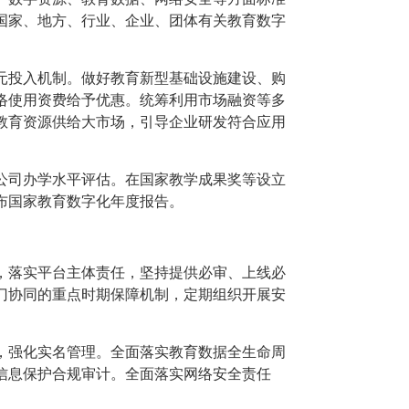
国家、地方、行业、企业、团体有关教育数字
元投入机制。做好教育新型基础设施建设、购
络使用资费给予优惠。统筹利用市场融资等多
教育资源供给大市场，引导企业研发符合应用
公司办学水平评估。在国家教学成果奖等设立
布国家教育数字化年度报告。
，落实平台主体责任，坚持提供必审、上线必
门协同的重点时期保障机制，定期组织开展安
，强化实名管理。全面落实教育数据全生命周
信息保护合规审计。全面落实网络安全责任