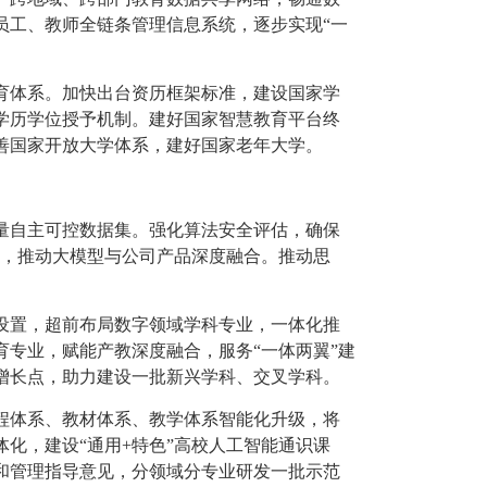
员工、教师全链条管理信息系统，逐步实现“一
育体系。加快出台资历框架标准，建设国家学
学历学位授予机制。建好国家智慧教育平台终
善国家开放大学体系，建好国家老年大学。
量自主可控数据集。强化算法安全评估，确保
式，推动大模型与公司产品深度融合。推动思
设置，超前布局数字领域学科专业，一体化推
专业，赋能产教深度融合，服务“一体两翼”建
增长点，助力建设一批新兴学科、交叉学科。
程体系、教材体系、教学体系智能化升级，将
化，建设“通用+特色”高校人工智能通识课
和管理指导意见，分领域分专业研发一批示范