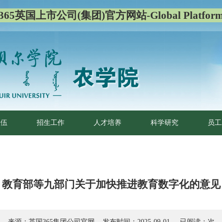
365英国上市公司(集团)官方网站-Global Platfor
队伍
招生工作
人才培养
科学研究
员工
教育部等九部门关于加快推进教育数字化的意见
来源：英国365集团公司官网 发布时间：2025-09-01 已阅读：
次