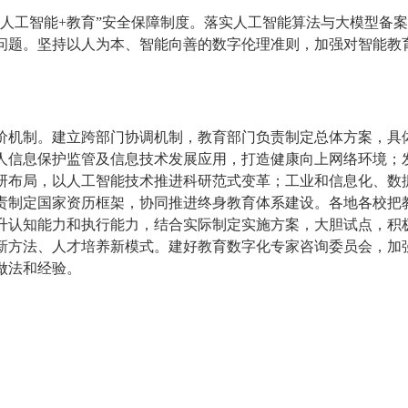
“人工智能+教育”安全保障制度。落实人工智能算法与大模型备
问题。坚持以人为本、智能向善的数字伦理准则，加强对智能教
价机制。建立跨部门协调机制，教育部门负责制定总体方案，具
人信息保护监管及信息技术发展应用，打造健康向上网络环境；
研布局，以人工智能技术推进科研范式变革；工业和信息化、数
责制定国家资历框架，协同推进终身教育体系建设。各地各校把
升认知能力和执行能力，结合实际制定实施方案，大胆试点，积
新方法、人才培养新模式。建好教育数字化专家咨询委员会，加
做法和经验。