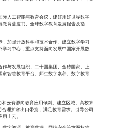
国际人工智能与教育会议，建好用好世界数字
慧教育蓝皮书、全球数字教育发展报告及指
养，加强开放科学和技术合作。建立数字学习
外学习中心，重点支持面向发展中国家开展数
合作与发展组织、二十国集团、金砖国家、上
国家智慧教育平台、师生数字素养、数字教育
力和云资源向教育应用倾斜。建立区域、高校算
公司合理扩容出口带宽，满足教育需求。引导公司
应用上云。
、数字资源、教育数据、网络安全等方面标准