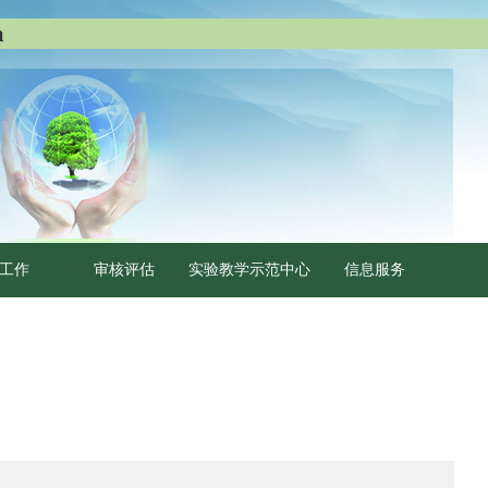
m
工作
审核评估
实验教学示范中心
信息服务