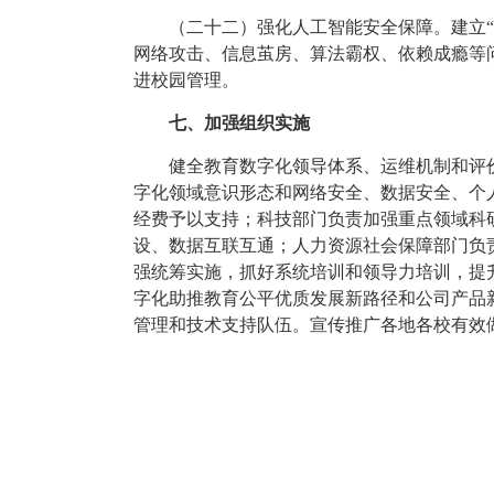
（二十二）强化人工智能安全保障。建立
网络攻击、信息茧房、算法霸权、依赖成瘾等
进校园管理。
七、加强组织实施
健全教育数字化领导体系、运维机制和评
字化领域意识形态和网络安全、数据安全、个
经费予以支持；科技部门负责加强重点领域科
设、数据互联互通；人力资源社会保障部门负
强统筹实施，抓好系统培训和领导力培训，提
字化助推教育公平优质发展新路径和公司产品
管理和技术支持队伍。宣传推广各地各校有效