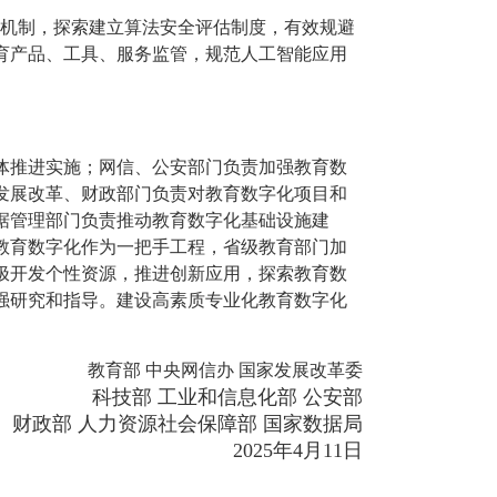
案机制，探索建立算法安全评估制度，有效规避
育产品、工具、服务监管，规范人工智能应用
体推进实施；网信、公安部门负责加强教育数
发展改革、财政部门负责对教育数字化项目和
据管理部门负责推动教育数字化基础设施建
教育数字化作为一把手工程，省级教育部门加
极开发个性资源，推进创新应用，探索教育数
强研究和指导。建设高素质专业化教育数字化
教育部 中央网信办 国家发展改革委
科技部 工业和信息化部 公安部
财政部 人力资源社会保障部 国家数据局
2025年4月11日