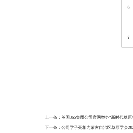
上一条：
英国365集团公司官网举办“新时代草
下一条：
公司学子亮相内蒙古自治区草原学会20