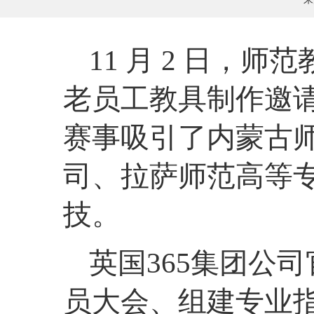
11
月
2
日，师范
老员工教具制作邀
赛事吸引了内蒙古
司、拉萨师范高等
技。
英国365集团公
员大会、组建专业