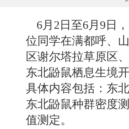
6
月
2
日
至
6
月
9
日，
位同学在满都呼、
区谢尔塔拉草原区
东北鼢鼠栖息生境
具体内容包括：东
东北鼢鼠种群密度
值测定。