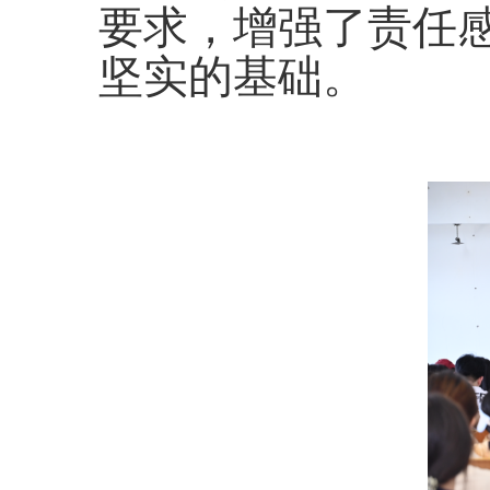
要求，增强了责任
坚实的基础。