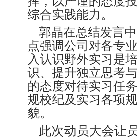
挥，以严谨的态度
综合实践能力。
郭晶在总结发言中
点强调公司对各专
入认识野外实习是
识、提升独立思考
的态度对待实习任
规校纪及实习各项
貌。
此次动员大会让