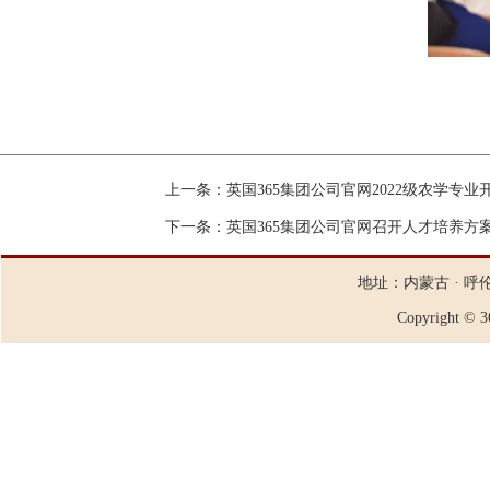
上一条：
英国365集团公司官网2022级农学专业
下一条：
英国365集团公司官网召开人才培养方
地址：内蒙古 · 呼
Copyright ©