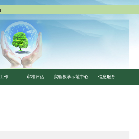
m
工作
审核评估
实验教学示范中心
信息服务