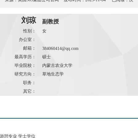
刘琼
副教授
性别：
女
办公室：
邮箱：
384060414@qq.com
最高学历：
硕士
毕业院校：
内蒙古农业大学
研究方向：
草地生态学
职务：
其它：
护与游憩专业 学士学位