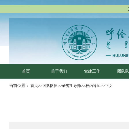
首页
关于我们
党建工作
团队
当前位置：
首页
>>
团队队伍
>>
研究生导师
>>
校内导师
>>
正文