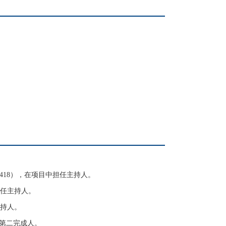
21418），在项目中担任主持人。
中担任主持人。
主持人。
担任第二完成人。