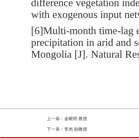
difference vegetation ind
with exogenous input net
[6]Multi-month time-lag e
precipitation in arid and 
Mongolia [J]. Natural Re
上一条：
金晓明 教授
下一条：
李杰 副教授