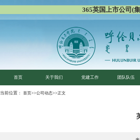
365英国上市公司(集团)
首页
关于我们
党建工作
团队队伍
当前位置：
首页
>>
公司动态
>>
正文
来