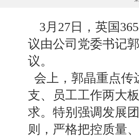
3月27日，英国
议由公司党委书记
议。
会上，郭晶
重点传
支、员工工作两大
求。特别强调发展
则，严格把控质量