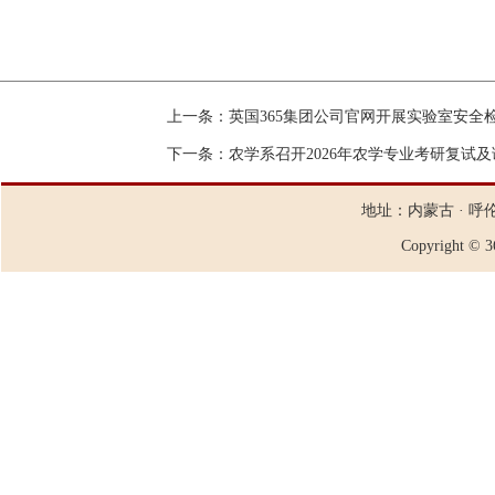
上一条：
英国365集团公司官网开展实验室安全
下一条：
农学系召开2026年农学专业考研复试
地址：内蒙古 · 呼
Copyright ©