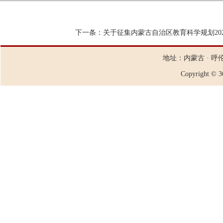
下一条：
关于征集内蒙古自治区教育科学规划20
地址：内蒙古 · 呼
Copyright ©