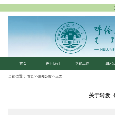
首页
关于我们
党建工作
团队
当前位置：
首页
>>
通知公告
>>
正文
关于转发《