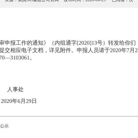
申报工作的通知》（内组通字[2020]13号）转发给你
交相应电子文档，详见附件。申报人员请于2020年7月2日
3103061。
处
29日
公示