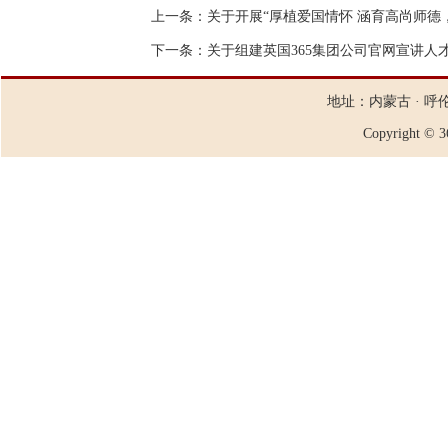
上一条：
关于开展“厚植爱国情怀 涵育高尚师
下一条：
关于组建英国365集团公司官网宣讲人
地址：内蒙古 · 呼
Copyright ©