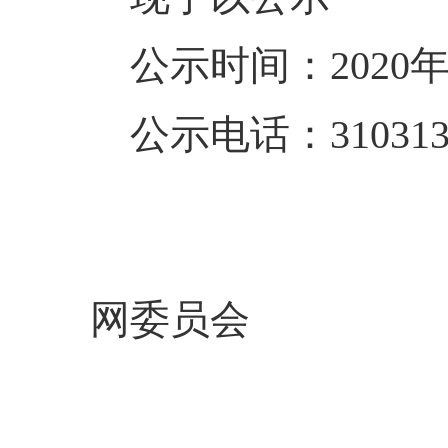
公示时间：2020年5
公示电话：3103135（
共青团英
网委员会
202