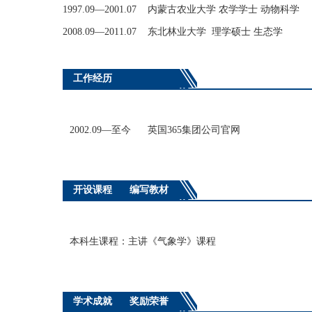
1997.09—2001.07 内蒙古农业大学 农学学士 动物科学
2008.09—2011.07 东北林业大学 理学硕士 生态学
工作经历
2002.09—至今 英国365集团公司官网
开设课程
编写教材
本科生课程：主讲《气象学》课程
学术成就
奖励荣誉