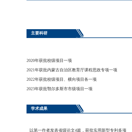
主要科研
2020年获批校级项目一项
2021年获批内蒙古自治区教育厅课程思政专项一项
2022年获批校级项目、横向项目各一项
2023年获批鄂尔多斯市市级项目一项
学术成果
以第一作者发表省级论文4篇，获批实用新型专利多项