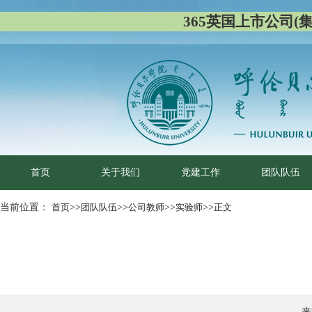
365英国上市公司(集团)
首页
关于我们
党建工作
团队队伍
当前位置：
首页
>>
团队队伍
>>
公司教师
>>
实验师
>>
正文
来