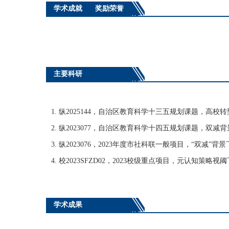
学术成就
奖励荣誉
主要科研
1. 纵2025144，自治区教育科学十三五规划课题，高
2. 纵2023077，自治区教育科学十四五规划课题，
3. 纵2023076，2023年度市社科联一般项目，“双减
4. 校2023SFZD02，2023校级重点项目，元认知
学术成果