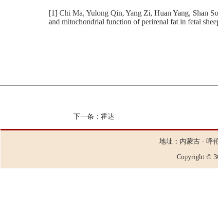
[1] Chi Ma, Yulong Qin, Yang Zi, Huan Yang, Shan Son
and mitochondrial function of perirenal fat in fetal sh
下一条：
霍达
地址：内蒙古 · 呼
Copyright ©