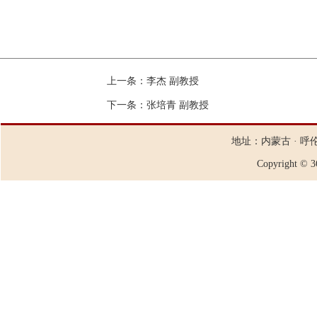
上一条：
李杰 副教授
下一条：
张培青 副教授
地址：内蒙古 · 呼
Copyright ©