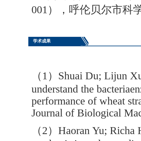
001），呼伦贝尔市科学技
学术成果
（1）Shuai Du; Lijun Xu; 
understand the bacteriaen
performance of wheat stra
Journal of Biological Ma
（2）Haoran Yu; Richa Hu;