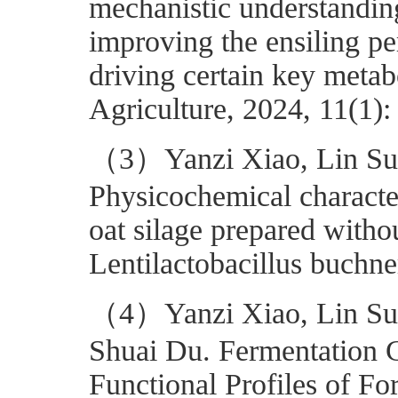
mechanistic understanding
improving the ensiling p
driving certain key metab
Agriculture, 2024, 11(1)
（3）Yanzi Xiao, Lin Sun
Physicochemical characte
oat silage prepared witho
Lentilactobacillus buchn
（4）Yanzi Xiao, Lin Sun
Shuai Du. Fermentation C
Functional Profiles of Fo